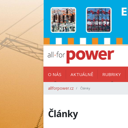
O NÁS
AKTUÁLNĚ
RUBRIKY
allforpower.cz
Články
Články