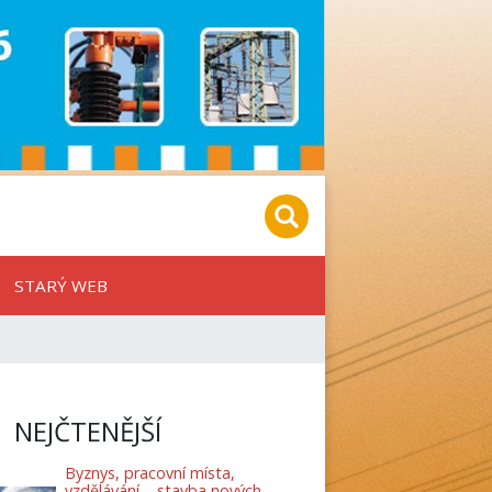
STARÝ WEB
NEJČTENĚJŠÍ
Byznys, pracovní místa,
vzdělávání – stavba nových