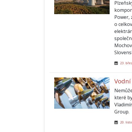
Plzeňsk
kompone
Power, 
o celko
elektrá
společn
Mochovc
Slovens
23. bře
Vodní
Nemůžem
které b
Vladimír
Group.
20. lis