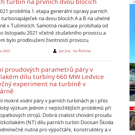
ch turbín na prvních dvou blocích
2021 proběhla 1. etapa generální opravy parních
a turbonapáječek na dvou blocích A a B na uhelné
rně v Tušimicích. Samotná realizace probíhala od
o listopadu 2021 včetně zkušebního provozu a
lem bylo prodloužení životnosti provozu.
na 2022
Jan Jíra
,
Ivo Řeřicha
í proudových parametrů páry v
tlakém dílu turbíny 660 MW Ledvice
ečný experiment na turbíně v
rárně
í mokré vodní páry v parních turbínách je i přes
obý výzkum jedním z nejsložitějších problémů při
lopatkových strojů. Dobrá znalost chování proudu
nízkotlakém (NT) dílu parních turbín Doosan Škoda
odmínečně nutná pro výpočtáře, konstruktéry a v