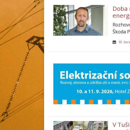
Doba 
energ
Rozhovo
Škoda P
19. čer
V Tuš