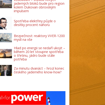
jaderných bloků bude pro region
kolem Dukovan obrovským
impulsem
Spotřeba elektřiny půjde o
desítky procent nahoru
Bezpečnost: reaktory VVER-1200
myslí na vše
Hlad po energii se nedaří ukojit –
během 20 let stoupne spotřeba
o třetinu, jádro bude stále
potřeba
Za minutu dvanáct – hrozí konec
českého jaderného know-how?