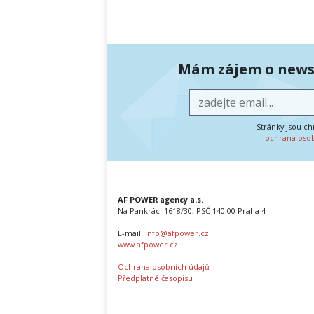
Mám zájem o newsl
Stránky jsou c
ochrana oso
AF POWER agency a.s.
Na Pankráci 1618/30, PSČ 140 00 Praha 4
E-mail:
info@afpower.cz
www.afpower.cz
Ochrana osobních údajů
Předplatné časopisu