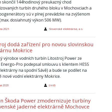
 skončil 144hodinový preukazný chod
zovaných turbín druhého bloku v Mochovciach a
bogenerátory sú v plnej prevádzke na zvýšenom
(max. dosiahnutý výkon 506 MW).
ra 2021
Slovenské elektrárne, a.s.
roj dodá zařízení pro novou slovinskou
rárnu Mokrice
ký výrobce vodních turbín Litostroj Power ze
 Energo-Pro podepsal smlouvu s klientem HESS
elektrárny na spodní Sávě) a bude se podílet na
ě nové vodní elektrárny Mokrice.
na 2020
(red)
n Škoda Power zmodernizuje turbíny
ovenské jaderné elektrárně Mochovce