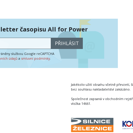
etter časopisu All for Power
PŘIHLÁSIT
hráněny službou Google reCAPTCHA
bních údajů
a
smluvní podmínky
.
Jakékoliv užití obsahu včetně převzetí, š
bez souhlasu nakladatelství zakázáno.
Společnost zapsaná v obchodním rejstř
vložka 14661.