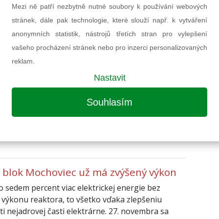
enování používanou odborníky z Doosan Škoda
Mezi ně patří nezbytně nutné soubory k používání webových
stránek, dále pak technologie, které slouží např. k vytváření
vna 2021
Miroslav Šuler
anonymních statistik, nástrojů třetích stran pro vylepšení
vašeho procházení stránek nebo pro inzerci personalizovaných
reklam.
Nastavit
Souhlasím
 blok Mochoviec už má zvýšený výkon
o sedem percent viac elektrickej energie bez
 výkonu reaktora, to všetko vďaka zlepšeniu
ti nejadrovej časti elektrárne. 27. novembra sa