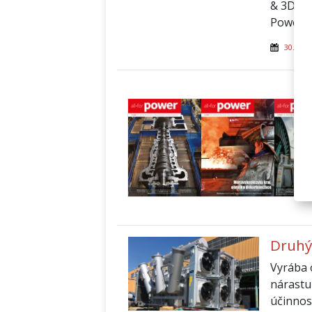
& 3D Sk
Power.
30. čer
Druhý
Vyrába 
nárastu
účinnos