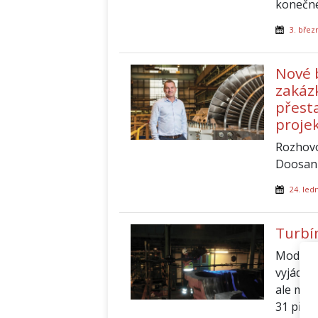
konečné
3. břez
Nové 
zakáz
přest
projek
Rozhovo
Doosan
24. led
Turbí
Modrá b
vyjádře
ale mod
31 při 