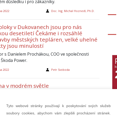
m důsledku i pro zákazníky.
na 2022
Doc. Ing. Michal Hoznedl, Ph.D.
bloky v Dukovanech jsou pro nás
kou desetiletí Čekáme i rozsáhlé
avby městských tepláren, velké uhelné
ty jsou minulostí
r s Danielem Prochákou, COO ve společnosti
 Škoda Power.
na 2022
Petr Svoboda
na v modrém světle
arva nesvítí v Jaderné elektrárně Dukovany jen při
ní podpory osob s poruchami autistického spektra,
Tyto webové stránky používají k poskytování svých služeb
rým světlem byla také zalita odstavená turbína TG
využití nejmodernější metody Reverse Engineering
soubory cookies, abychom vám zlepšili procházení stránek.