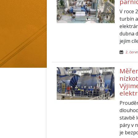
parní
V roce 
turbín 
elektrá
dubna d
jejím cí
2. červ
Měřen
nízko
Výjim
elekt
Prouděn
dlouhod
stavbě 
páry v 
je bezp