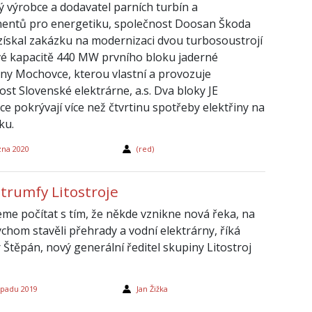
ý výrobce a dodavatel parních turbín a
ntů pro energetiku, společnost Doosan Škoda
získal zakázku na modernizaci dvou turbosoustrojí
vé kapacitě 440 MW prvního bloku jaderné
rny Mochovce, kterou vlastní a provozuje
ost Slovenské elektrárne, a.s. Dva bloky JE
e pokrývají více než čtvrtinu spotřeby elektřiny na
ku.
zna 2020
(red)
 trumfy Litostroje
e počítat s tím, že někde vznikne nová řeka, na
ychom stavěli přehrady a vodní elektrárny, říká
 Štěpán, nový generální ředitel skupiny Litostroj
topadu 2019
Jan Žižka