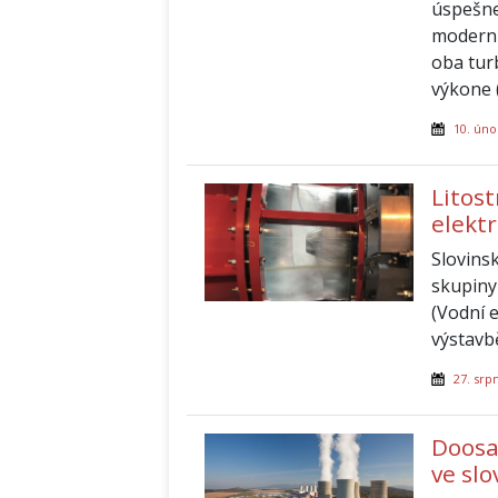
úspešne
moderni
oba tur
výkone 
10. úno
Litost
elekt
Slovins
skupiny
(Vodní 
výstavb
27. srp
Doosa
ve sl