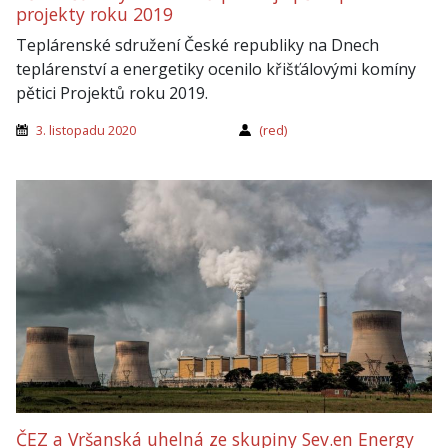
projekty roku 2019
Teplárenské sdružení České republiky na Dnech
teplárenství a energetiky ocenilo křišťálovými komíny
pětici Projektů roku 2019.
3. listopadu 2020
(red)
ČEZ a Vršanská uhelná ze skupiny Sev.en Energy