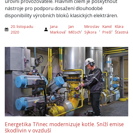
úrovni provozovatele. Hlavním cílem je poskytnout
nástroje pro podporu dosažení dlouhodobé
disponibility výrobních bloků klasických elektráren.
20. listopadu
Jana
Jan
Miroslav
Kamil
Klára
,
,
,
,
2020
Marková
Mlčoch
Sýkora
Prešl
Šťastná
Energetika Třinec modernizuje kotle. Sníží emise
škodlivin v ovzduší