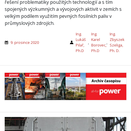
řešení problematiky použitých technologií a s tím
spojených výzkumných a vývojových aktivit v zemích s
velkým podílem využitím pevných fosilních paliv v
průmyslových zdrojích.
Ing.
Ing.
Ing.
Lukáš
Karel
Zbyszek
9. prosince 2020
,
,
Pilař,
Borovec,
Szeliga,
Ph.D
Ph.D
Ph. D.