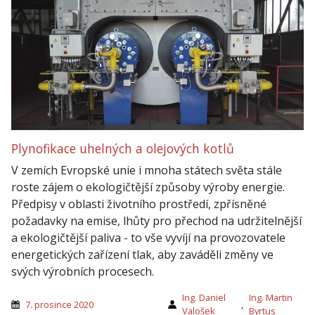
Plynofikace uhelných a olejových kotlů
V zemích Evropské unie i mnoha státech světa stále
roste zájem o ekologičtější způsoby výroby energie.
Předpisy v oblasti životního prostředí, zpřísněné
požadavky na emise, lhůty pro přechod na udržitelnější
a ekologičtější paliva - to vše vyvíjí na provozovatele
energetických zařízení tlak, aby zaváděli změny ve
svých výrobních procesech.
Ing. Daniel
Ing. Martin
7. prosince 2020
,
Valošek
Byrtus