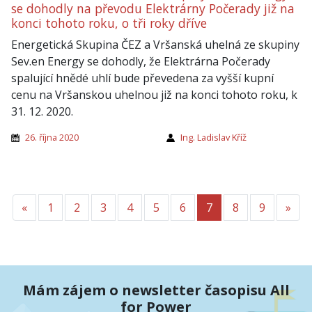
se dohodly na převodu Elektrárny Počerady již na
konci tohoto roku, o tři roky dříve
Energetická Skupina ČEZ a Vršanská uhelná ze skupiny
Sev.en Energy se dohodly, že Elektrárna Počerady
spalující hnědé uhlí bude převedena za vyšší kupní
cenu na Vršanskou uhelnou již na konci tohoto roku, k
31. 12. 2020.
26. října 2020
Ing. Ladislav Kříž
«
Předchozí
1
2
3
4
5
6
7
8
9
»
Dalš
Mám zájem o newsletter časopisu All
for Power