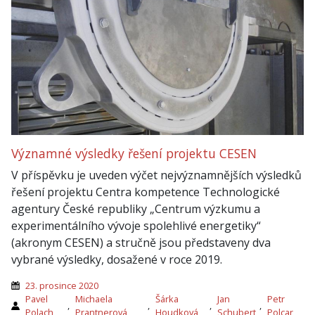
Významné výsledky řešení projektu CESEN
V příspěvku je uveden výčet nejvýznamnějších výsledků
řešení projektu Centra kompetence Technologické
agentury České republiky „Centrum výzkumu a
experimentálního vývoje spolehlivé energetiky“
(akronym CESEN) a stručně jsou představeny dva
vybrané výsledky, dosažené v roce 2019.
23. prosince 2020
Pavel
Michaela
Šárka
Jan
Petr
,
,
,
,
Polach
Prantnerová
Houdková
Schubert
Polcar