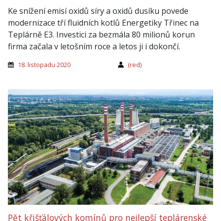
Ke snížení emisí oxidů síry a oxidů dusíku povede
modernizace tří fluidních kotlů Energetiky Třinec na
Teplárně E3. Investici za bezmála 80 milionů korun
firma začala v letošním roce a letos ji i dokončí.
18. listopadu 2020
(red)
Pět křišťálových komínů pro nejlepší teplárenské