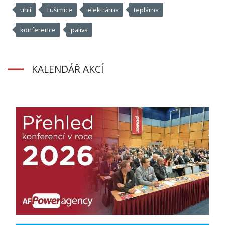
uhlí
Tušimice
elektrárna
teplárna
konference
paliva
KALENDÁŘ AKCÍ