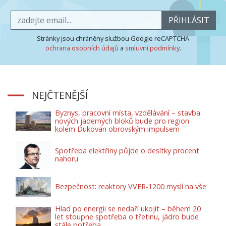
PŘIHLÁSIT
Stránky jsou chráněny službou Google reCAPTCHA
ochrana osobních údajů
a
smluvní podmínky
.
NEJČTENĚJŠÍ
Byznys, pracovní místa, vzdělávání – stavba
nových jaderných bloků bude pro region
kolem Dukovan obrovským impulsem
Spotřeba elektřiny půjde o desítky procent
nahoru
Bezpečnost: reaktory VVER-1200 myslí na vše
Hlad po energii se nedaří ukojit – během 20
let stoupne spotřeba o třetinu, jádro bude
stále potřeba