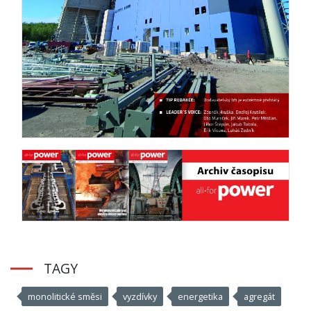
TAGY
monolitické směsi
vyzdívky
energetika
agregát