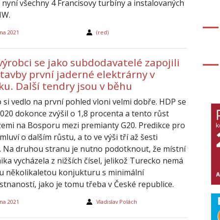
k nyní všechny 4 Francisovy turbíny a instalovaných
MW.
na 2021
(red)
výrobci se jako subdodavatelé zapojili
tavby první jaderné elektrárny v
ku. Další tendry jsou v běhu
 si vedlo na první pohled vloni velmi dobře. HDP se
2020 dokonce zvýšil o 1,8 procenta a tento růst
 zemi na Bosporu mezi premianty G20. Predikce pro
mluví o dalším růstu, a to ve výši tří až šesti
. Na druhou stranu je nutno podotknout, že místní
ka vycházela z nižších čísel, jelikož Turecko nemá
u několikaletou konjukturu s minimální
tnaností, jako je tomu třeba v České republice.
na 2021
Vladislav Polách