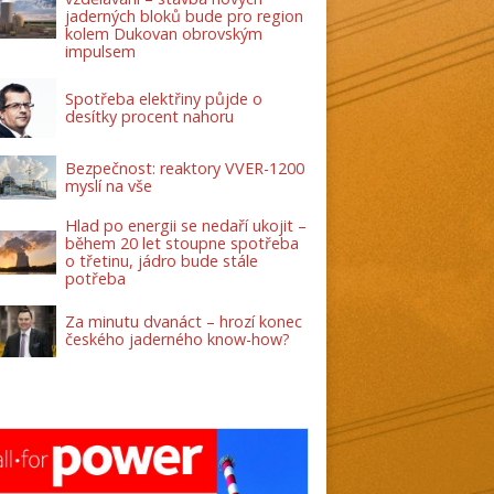
jaderných bloků bude pro region
kolem Dukovan obrovským
impulsem
Spotřeba elektřiny půjde o
desítky procent nahoru
Bezpečnost: reaktory VVER-1200
myslí na vše
Hlad po energii se nedaří ukojit –
během 20 let stoupne spotřeba
o třetinu, jádro bude stále
potřeba
Za minutu dvanáct – hrozí konec
českého jaderného know-how?