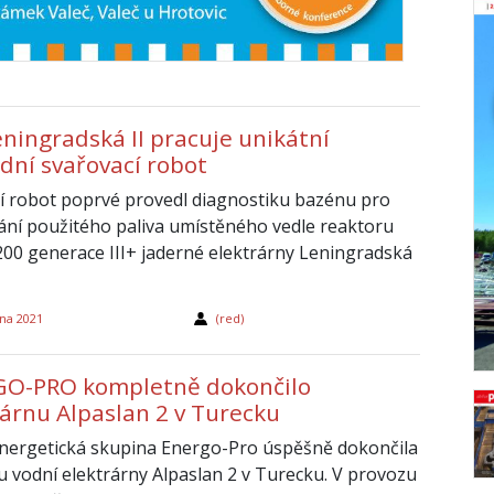
eningradská II pracuje unikátní
dní svařovací robot
í robot poprvé provedl diagnostiku bazénu pro
ání použitého paliva umístěného vedle reaktoru
00 generace III+ jaderné elektrárny Leningradská
tna 2021
(red)
O-PRO kompletně dokončilo
rárnu Alpaslan 2 v Turecku
nergetická skupina Energo-Pro úspěšně dokončila
u vodní elektrárny Alpaslan 2 v Turecku. V provozu