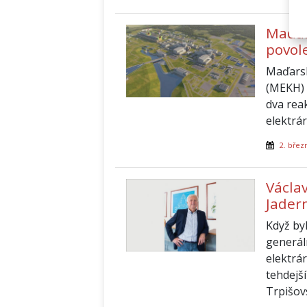
Maďars
povol
Maďarsk
(MEKH) 
dva rea
elektrá
2. břez
Václa
Jader
Když by
generál
elektrá
tehdejš
Trpišovs