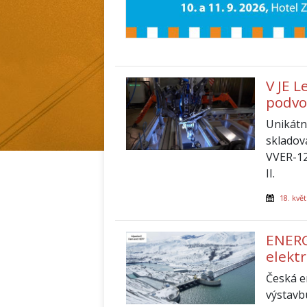
V JE L
podvo
Unikátn
skladov
VVER-12
II.
18. kvě
ENERG
elekt
Česká e
výstavb