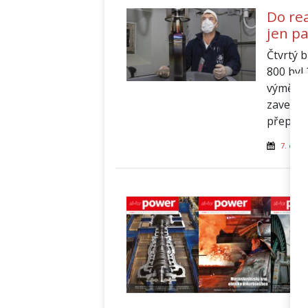
Do re
jen p
Čtvrtý 
800 byl 
výměně 
zavezen
přeprac
7. dubn