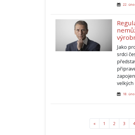
22. úno
Regul
nemůž
výrob
Jako pr
srdci č
předsta
připrav
zapojen
velkých
18. úno
«
Předchozí
1
2
3