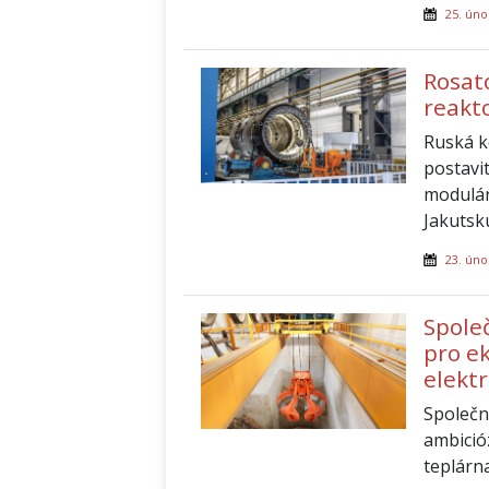
25. úno
Rosat
reakt
Ruská k
postavi
modulár
Jakutsk
23. úno
Spole
pro e
elekt
Společn
ambició
teplárna