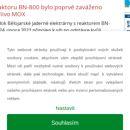
aktoru BN-800 bylo poprvé zaváženo
alivo MOX
blok Bělojarské jaderné elektrárny s reaktorem BN-
24. února 2021 připojen k síti po odstávce kvůli
paliva. Během ní do něj bylo vůbec poprvé
o pouze čerstvé palivo MOX vyrobené
Tyto webové stránky používají k poskytování svých služeb
ováním použitého jaderného paliva.
soubory cookies, abychom vám zlepšili procházení stránek.
a 2021
(red)
Mezi ně patří nezbytně nutné soubory k používání webových
stránek, dále pak technologie, které slouží např. k vytváření
anonymních statistik, nástrojů třetích stran pro vylepšení
vašeho procházení stránek nebo pro inzerci personalizovaných
reklam.
Nastavit
Souhlasím