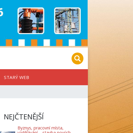
STARÝ WEB
NEJČTENĚJŠÍ
Byznys, pracovní místa,
vzdělávání – stavba nových