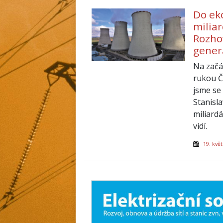
Do ek
milia
Rozho
gener
Na začá
rukou Č
jsme se
Stanisl
miliardá
vidí.
19. kvě