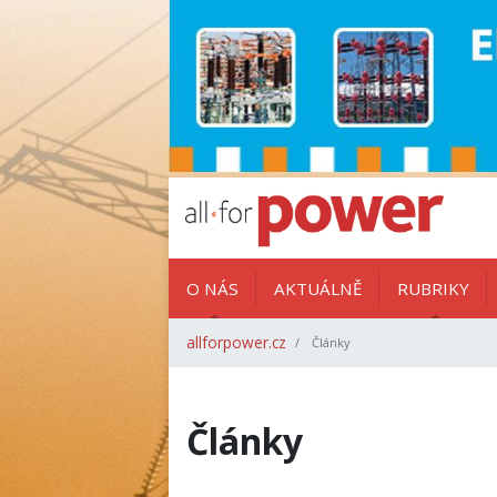
O NÁS
AKTUÁLNĚ
RUBRIKY
allforpower.cz
Články
Články