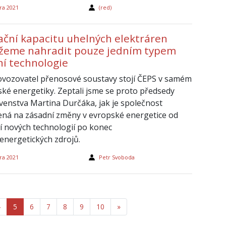
ra 2021
(red)
ační kapacitu uhelných elektráren
eme nahradit pouze jedním typem
ní technologie
ovozovatel přenosové soustavy stojí ČEPS v samém
eské energetiky. Zeptali jsme se proto předsedy
venstva Martina Durčáka, jak je společnost
ená na zásadní změny v evropské energetice od
í nových technologií po konec
 energetických zdrojů.
ra 2021
Petr Svoboda
4
5
6
7
8
9
10
»
Další