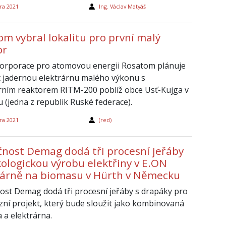
ra 2021
Ing. Václav Matyáš
om vybral lokalitu pro první malý
or
orporace pro atomovou energii Rosatom plánuje
t jadernou elektrárnu malého výkonu s
ním reaktorem RITM-200 poblíž obce Usť-Kujga v
u (jedna z republik Ruské federace).
ra 2021
(red)
čnost Demag dodá tři procesní jeřáby
kologickou výrobu elektřiny v E.ON
rárně na biomasu v Hürth v Německu
ost Demag dodá tři procesní jeřáby s drapáky pro
zní projekt, který bude sloužit jako kombinovaná
 a elektrárna.