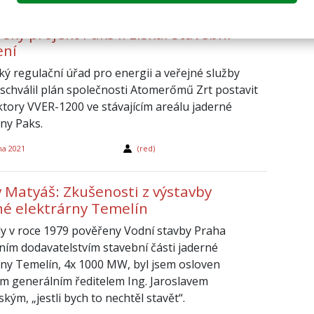
ký projekt Paks II získal stavební
ení
ý regulační úřad pro energii a veřejné služby
schválil plán společnosti Atomerőmű Zrt postavit
ktory VVER-1200 ve stávajícím areálu jaderné
rny Paks.
na 2021
(red)
v Matyáš: Zkušenosti z výstavby
né elektrárny Temelín
ly v roce 1979 pověřeny Vodní stavby Praha
ním dodavatelstvím stavební části jaderné
rny Temelín, 4x 1000 MW, byl jsem osloven
ím generálním ředitelem Ing. Jaroslavem
kým, „jestli bych to nechtěl stavět“.