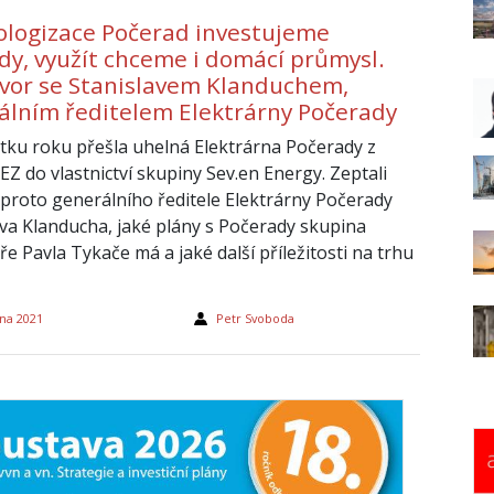
ologizace Počerad investujeme
rdy, využít chceme i domácí průmysl.
vor se Stanislavem Klanduchem,
álním ředitelem Elektrárny Počerady
tku roku přešla uhelná Elektrárna Počerady z
EZ do vlastnictví skupiny Sev.en Energy. Zeptali
 proto generálního ředitele Elektrárny Počerady
ava Klanducha, jaké plány s Počerady skupina
ře Pavla Tykače má a jaké další příležitosti na trhu
tna 2021
Petr Svoboda