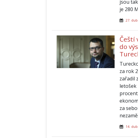
jsou ta
je 280 
27. dub
Čeští 
do výs
Turec
Turecko
za rok 
zařadil
letošek 
procent
ekonomi
za sebo
nezaměs
14. dub