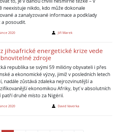
vat to, je v danou chvíli nesmírně těžké – v
ě neexistuje nikdo, kdo může dokonale
ované a zanalyzované informace a podklady
 a posoudit.
since 2020
Jiří Marek
z jihoafrické energetické krize vede
obnovitelné zdroje
cká republika se svými 59 milióny obyvateli i přes
nské a ekonomické výzvy, jimiž v posledních letech
í, nadále zůstává zdaleka nejrozvinutější a
rzifikovanější ekonomikou Afriky, byť v absolutních
jí patří druhé místo za Nigérií.
since 2020
David Vaverka