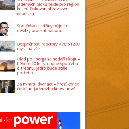
jaderných bloků bude pro region
kolem Dukovan obrovským
impulsem
Spotřeba elektřiny půjde o
desítky procent nahoru
Bezpečnost: reaktory VVER-1200
myslí na vše
Hlad po energii se nedaří ukojit –
během 20 let stoupne spotřeba
o třetinu, jádro bude stále
potřeba
Za minutu dvanáct – hrozí konec
českého jaderného know-how?