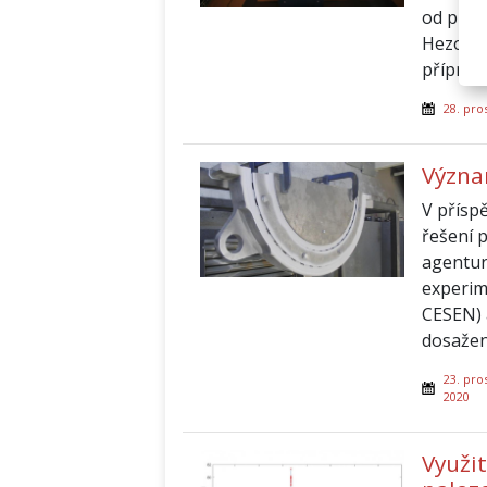
od prez
Hezoučk
příprav
28. pro
Význa
V přísp
řešení 
agentur
experim
CESEN) 
dosažen
23. pro
2020
Využit