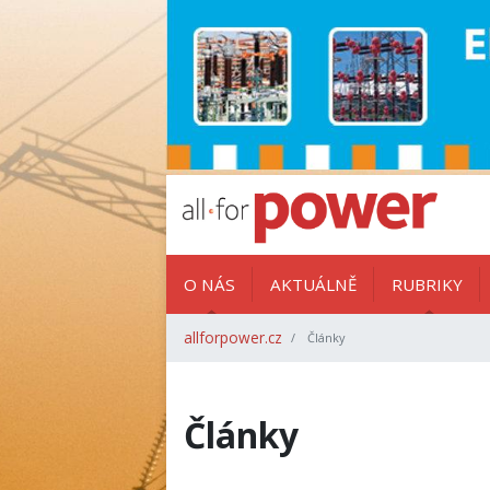
O NÁS
AKTUÁLNĚ
RUBRIKY
allforpower.cz
Články
Články