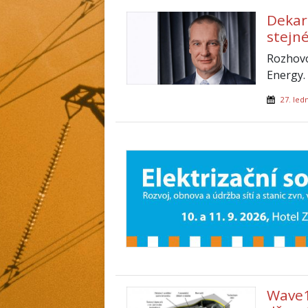
Dekar
stejn
Rozhovor
Energy.
27. led
Wave1