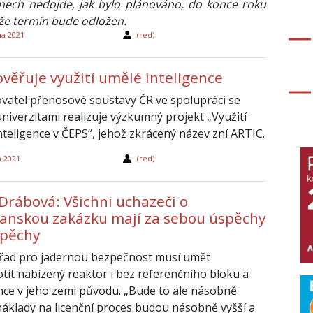
ech nedojde, jak bylo plánováno, do konce roku
 že termín bude odložen.
na 2021
(red)
ověřuje využití umělé inteligence
vatel přenosové soustavy ČR ve spolupráci se
niverzitami realizuje výzkumný projekt „Využití
nteligence v ČEPS“, jehož zkrácený název zní ARTIC.
a 2021
(red)
Drábová: Všichni uchazeči o
anskou zakázku mají za sebou úspěchy
spěchy
úřad pro jadernou bezpečnost musí umět
tit nabízený reaktor i bez referenčního bloku a
ence v jeho zemi původu. „Bude to ale násobně
 náklady na licenční proces budou násobně vyšší a