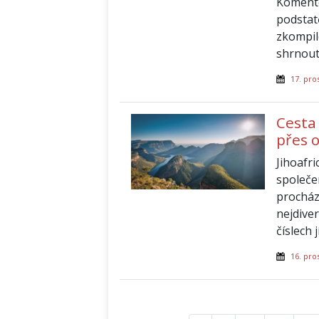
Komento
podstat
zkompil
shrnout
17. pro
Cesta 
přes 
Jihoafri
společe
procház
nejdive
číslech 
16. pro