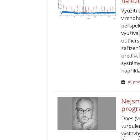
nalez
Využití
v mnoha 
perspek
využívaj
outlier
zařízení
predikc
systémy
napříkla
18. pro
Nejsme
prog
Dnes (ve
turbule
výstavb