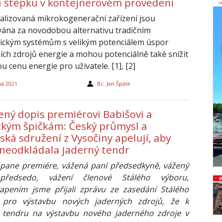
í štěpku v kontejnerovém provedení
alizovaná mikrokogenerační zařízení jsou
ána za novodobou alternativu tradičním
ickým systémům s velikým potenciálem úspor
ích zdrojů energie a mohou potenciálně také snížit
 cenu energie pro uživatele. [1], [2]
na 2021
Bc. Jan Špale
ený dopis premiérovi Babišovi a
ickým špičkám: Český průmysl a
ká sdružení z Vysočiny apelují, aby
 neodkládala jaderný tendr
pane premiére, vážená paní předsedkyně, vážený
ředsedo, vážení členové Stálého výboru,
apením jsme přijali zprávu ze zasedání Stálého
 pro výstavbu nových jaderných zdrojů, že k
 tendru na výstavbu nového jaderného zdroje v