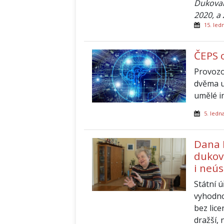
Dukovan
2020, a
15. led
ČEPS 
Provozo
dvěma u
umělé i
5. ledn
Dana 
dukov
i neú
Státní 
vyhodno
bez lic
dražší,