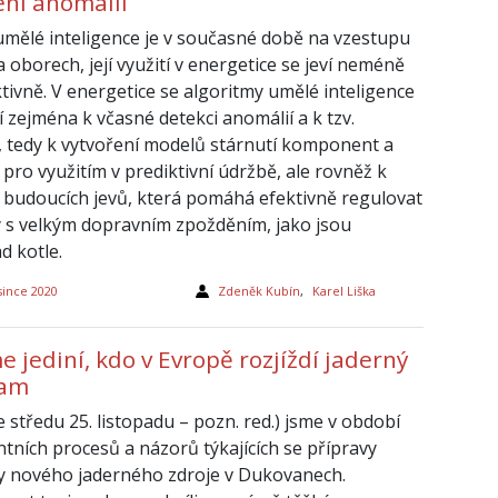
ení anomálií
 umělé inteligence je v současné době na vzestupu
oborech, její využití v energetice se jeví neméně
tivně. V energetice se algoritmy umělé inteligence
í zejména k včasné detekci anomálií a k tzv.
s, tedy k vytvoření modelů stárnutí komponent a
 pro využitím v prediktivní údržbě, ale rovněž k
i budoucích jevů, která pomáhá efektivně regulovat
 s velkým dopravním zpožděním, jako jsou
d kotle.
since 2020
Zdeněk Kubín
,
Karel Liška
 jediní, kdo v Evropě rozjíždí jaderný
ram
 středu 25. listopadu – pozn. red.) jsme v období
ntních procesů a názorů týkajících se přípravy
y nového jaderného zdroje v Dukovanech.