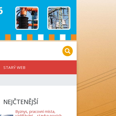
STARÝ WEB
NEJČTENĚJŠÍ
Byznys, pracovní místa,
vzdělávání – stavba nových