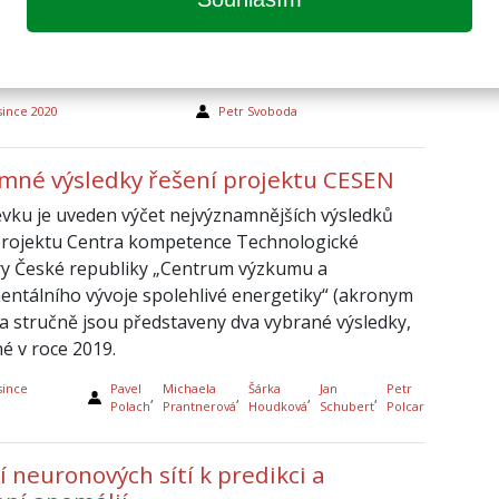
identa republiky. Zeptali jsme se proto Františka
ého na zkušenosti s výstavbou i názor na
u nových bloků v Dukovanech.
since 2020
Petr Svoboda
mné výsledky řešení projektu CESEN
ěvku je uveden výčet nejvýznamnějších výsledků
projektu Centra kompetence Technologické
y České republiky „Centrum výzkumu a
entálního vývoje spolehlivé energetiky“ (akronym
a stručně jsou představeny dva vybrané výsledky,
é v roce 2019.
since
Pavel
Michaela
Šárka
Jan
Petr
,
,
,
,
Polach
Prantnerová
Houdková
Schubert
Polcar
í neuronových sítí k predikci a