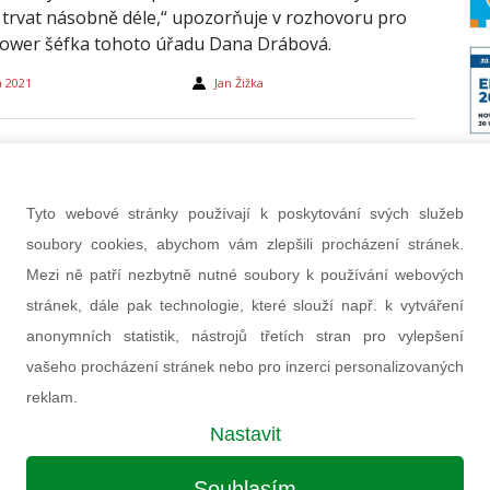
 trvat násobně déle,“ upozorňuje v rozhovoru pro
 Power šéfka tohoto úřadu Dana Drábová.
a 2021
Jan Žižka
Tyto webové stránky používají k poskytování svých služeb
soubory cookies, abychom vám zlepšili procházení stránek.
Mezi ně patří nezbytně nutné soubory k používání webových
stránek, dále pak technologie, které slouží např. k vytváření
anonymních statistik, nástrojů třetích stran pro vylepšení
vašeho procházení stránek nebo pro inzerci personalizovaných
išek Hezoučký: Velká stavba bude bez
reklam.
ické podpory strádat
Nastavit
 se podílel na výstavbě Dukovan i dostavbě
a. Za přínos energetice dostal medaili za zásluhy
Souhlasím