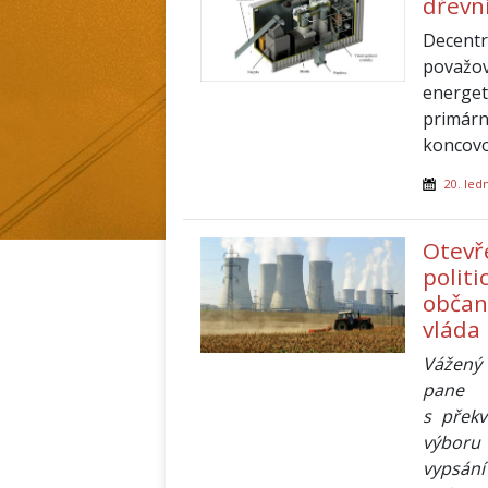
dřevn
Decentr
považov
energet
primárn
koncovou
20. led
Otevř
polit
občans
vláda
Vážený 
pane p
s překv
výboru
vypsání