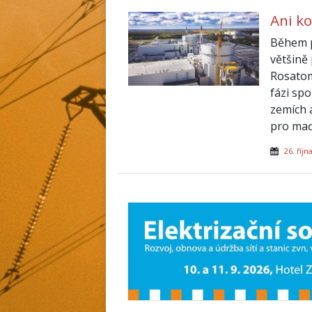
Ani k
Během p
většině
Rosatom
fázi spo
zemích 
pro maď
26. říjn