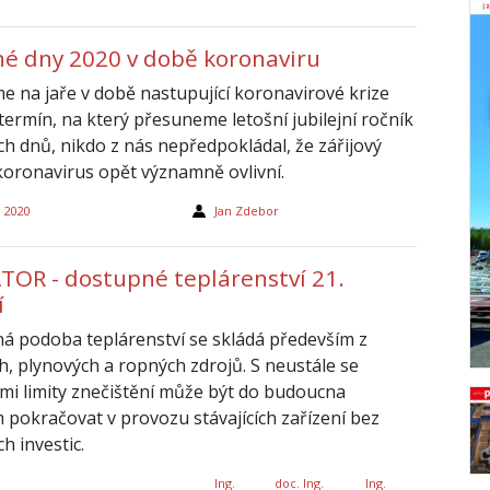
né dny 2020 v době koronaviru
me na jaře v době nastupující koronavirové krize
 termín, na který přesuneme letošní jubilejní ročník
ch dnů, nikdo z nás nepředpokládal, že zářijový
koronavirus opět významně ovlivní.
a 2020
Jan Zdebor
TOR - dostupné teplárenství 21.
í
á podoba teplárenství se skládá především z
h, plynových a ropných zdrojů. S neustále se
cími limity znečištění může být do budoucna
 pokračovat v provozu stávajících zařízení bez
h investic.
Ing.
doc. Ing.
Ing.