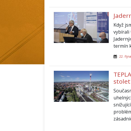
Jader
Když js
vybírali
Jaderný
termín 
22. říjn
TEPLA
stolet
Současn
uhelnýc
snižují
problém
zásadníc