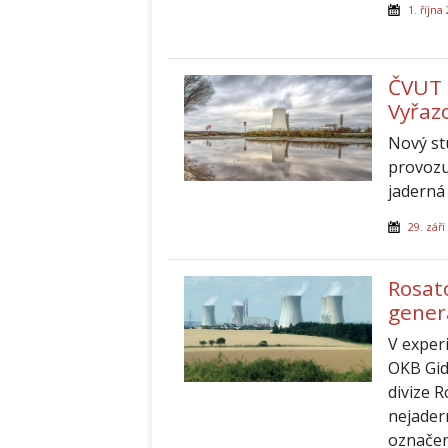
1. října
ČVUT 
Vyřaz
Nový st
provozu
jaderná 
29. září
Rosato
gener
V exper
OKB Gid
divize 
nejader
označen