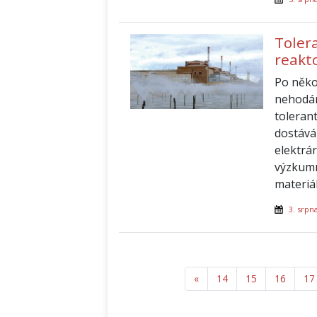
Tolera
reakt
Po něko
nehodám
tolerant
dostává
elektrá
výzkumn
materiá
3. srpn
«
Předchozí
14
15
16
17