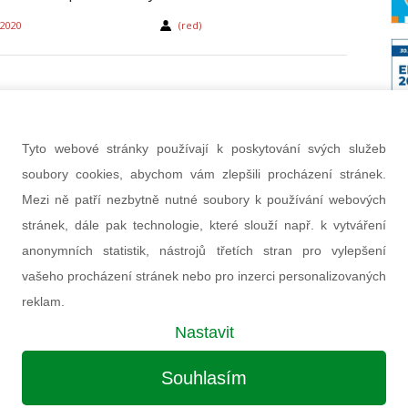
 2020
(red)
Tyto webové stránky používají k poskytování svých služeb
soubory cookies, abychom vám zlepšili procházení stránek.
Mezi ně patří nezbytně nutné soubory k používání webových
stránek, dále pak technologie, které slouží např. k vytváření
anonymních statistik, nástrojů třetích stran pro vylepšení
vašeho procházení stránek nebo pro inzerci personalizovaných
á jaderná sauna
reklam.
ústav technického výzkumu VTT spustil ambiciózní
Nastavit
: vyvinout finský malý reaktor vhodný pro vytápění
bcí. Finové se totiž zavázali do roku 2029 uzavřít
Souhlasím
 uhelné zdroje, které jsou přitom pro tamní
dálkového vytápění klíčové.