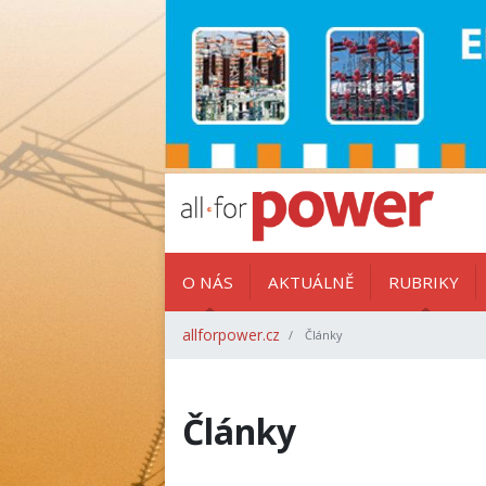
O NÁS
AKTUÁLNĚ
RUBRIKY
allforpower.cz
Články
Články