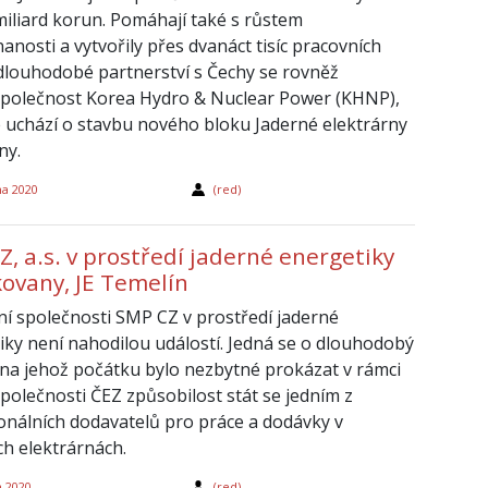
miliard korun. Pomáhají také s růstem
anosti a vytvořily přes dvanáct tisíc pracovních
 dlouhodobé partnerství s Čechy se rovněž
společnost Korea Hydro & Nuclear Power (KHNP),
e uchází o stavbu nového bloku Jaderné elektrárny
ny.
na 2020
(red)
, a.s. v prostředí jaderné energetiky
kovany, JE Temelín
í společnosti SMP CZ v prostředí jaderné
iky není nahodilou událostí. Jedná se o dlouhodobý
 na jehož počátku bylo nezbytné prokázat v rámci
společnosti ČEZ způsobilost stát se jedním z
onálních dodavatelů pro práce a dodávky v
ch elektrárnách.
a 2020
(red)