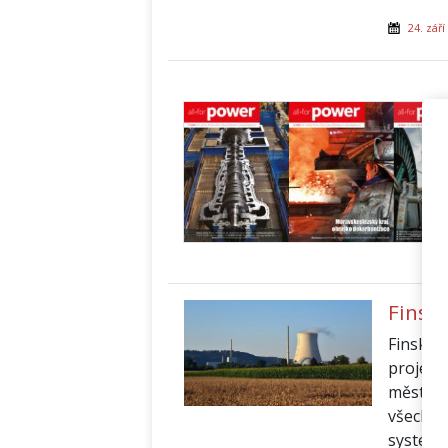
24. září
Finsk
Finský 
projekt
měst a o
všechny
systém 