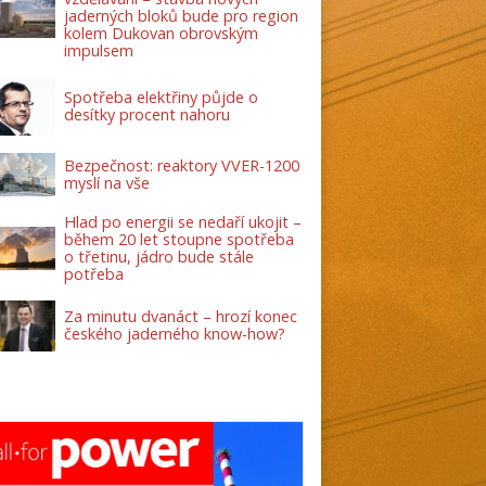
jaderných bloků bude pro region
kolem Dukovan obrovským
impulsem
Spotřeba elektřiny půjde o
desítky procent nahoru
Bezpečnost: reaktory VVER-1200
myslí na vše
Hlad po energii se nedaří ukojit –
během 20 let stoupne spotřeba
o třetinu, jádro bude stále
potřeba
Za minutu dvanáct – hrozí konec
českého jaderného know-how?