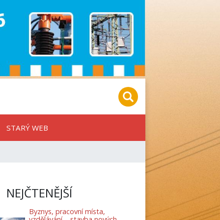
STARÝ WEB
NEJČTENĚJŠÍ
Byznys, pracovní místa,
vzdělávání – stavba nových