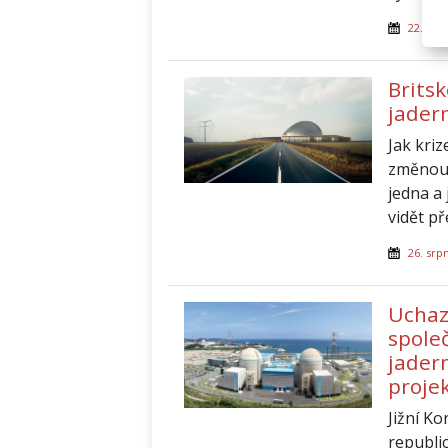
22. září
Brits
jader
Jak kriz
změnou 
jedna a 
vidět př
26. srp
Uchaz
spole
jader
proje
Jižní K
republic