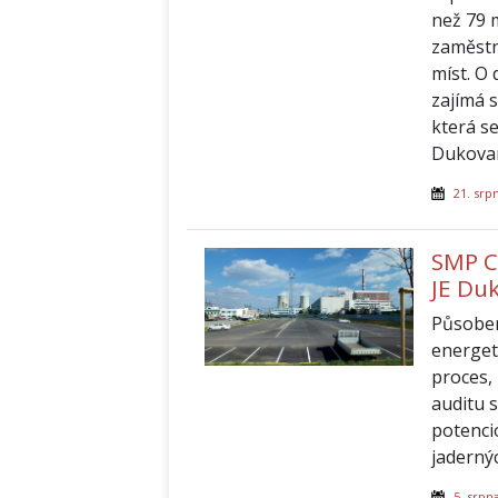
než 79 
zaměstn
míst. O
zajímá 
která s
Dukova
21. srp
SMP CZ
JE Du
Působen
energet
proces,
auditu 
potenci
jaderný
5. srpn