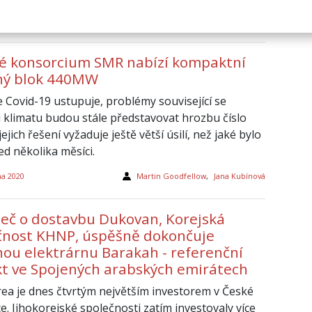
 2020
Radek Svoboda
ké konsorcium SMR nabízí kompaktní
ný blok 440MW
e Covid-19 ustupuje, problémy související se
klimatu budou stále představovat hrozbu číslo
jejich řešení vyžaduje ještě větší úsilí, než jaké bylo
ed několika měsíci.
na 2020
Martin Goodfellow
,
Jana Kubínová
eč o dostavbu Dukovan, Korejská
čnost KHNP, úspěšně dokončuje
nou elektrárnu Barakah - referenční
kt ve Spojených arabských emirátech
orea je dnes čtvrtým největším investorem v České
e. Jihokorejské společnosti zatím investovaly více