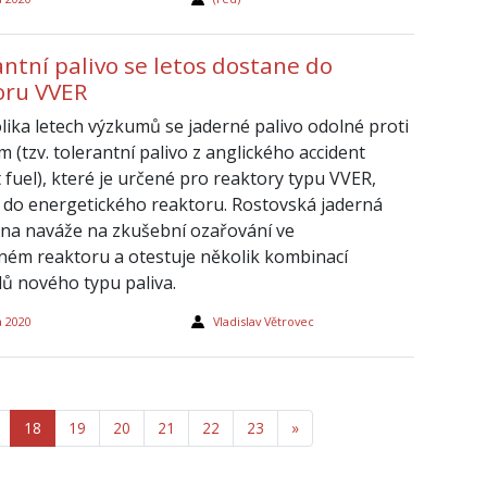
ntní palivo se letos dostane do
oru VVER
lika letech výzkumů se jaderné palivo odolné proti
 (tzv. tolerantní palivo z anglického accident
 fuel), které je určené pro reaktory typu VVER,
 do energetického reaktoru. Rostovská jaderná
rna naváže na zkušební ozařování ve
ém reaktoru a otestuje několik kombinací
lů nového typu paliva.
a 2020
Vladislav Větrovec
18
19
20
21
22
23
»
Další