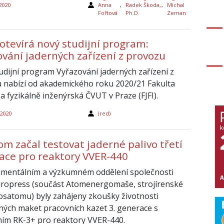
 2020
Anna
,
Radek Škoda,
,
Michal
Fořtová
Ph.D.
Zeman
otevírá nový studijní program:
ování jaderných zařízení z provozu
udijní program Vyřazování jaderných zařízení z
 nabízí od akademického roku 2020/21 Fakulta
a fyzikálně inženýrská ČVUT v Praze (FJFI).
 2020
(red)
m začal testovat jaderné palivo třetí
ace pro reaktory VVER-440
imentálním a výzkumném oddělení společnosti
ropress (součást Atomenergomaše, strojírenské
Rosatomu) byly zahájeny zkoušky životnosti
ných maket pracovních kazet 3. generace s
ím RK-3+ pro reaktory VVER-440.