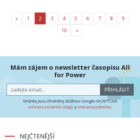
«
Předchozí
1
2
3
4
5
6
7
8
9
10
»
Další
Mám zájem o newsletter časopisu All
for Power
PŘIHLÁSIT
Stránky jsou chráněny službou Google reCAPTCHA
ochrana osobních údajů
a
smluvní podmínky
.
NEJČTENĚJŠÍ