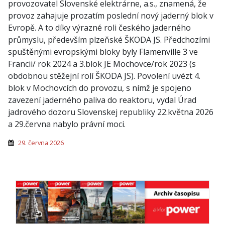
provozovatel Slovenské elektrárne, a.s., znamená, že
provoz zahajuje prozatím poslední nový jaderný blok v
Evropě. A to díky výrazné roli českého jaderného
průmyslu, především plzeňské ŠKODA JS. Předchozími
spuštěnými evropskými bloky byly Flamenville 3 ve
Francii/ rok 2024 a 3.blok JE Mochovce/rok 2023 (s
obdobnou stěžejní rolí ŠKODA JS). Povolení uvézt 4.
blok v Mochovcích do provozu, s nímž je spojeno
zavezení jaderného paliva do reaktoru, vydal Úrad
jadrového dozoru Slovenskej republiky 22.května 2026
a 29.června nabylo právní moci.
29. června 2026