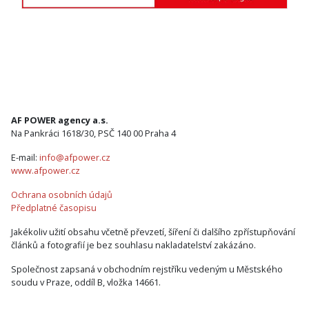
AF POWER agency a.s.
Na Pankráci 1618/30, PSČ 140 00 Praha 4
E-mail:
info@afpower.cz
www.afpower.cz
Ochrana osobních údajů
Předplatné časopisu
Jakékoliv užití obsahu včetně převzetí, šíření či dalšího zpřístupňování
článků a fotografií je bez souhlasu nakladatelství zakázáno.
Společnost zapsaná v obchodním rejstříku vedeným u Městského
soudu v Praze, oddíl B, vložka 14661.