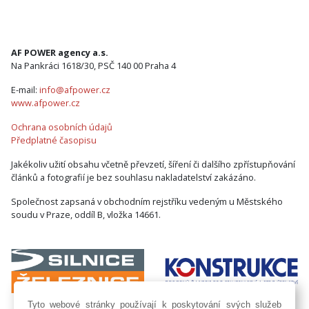
AF POWER agency a.s.
Na Pankráci 1618/30, PSČ 140 00 Praha 4
E-mail:
info@afpower.cz
www.afpower.cz
Ochrana osobních údajů
Předplatné časopisu
Jakékoliv užití obsahu včetně převzetí, šíření či dalšího zpřístupňování
článků a fotografií je bez souhlasu nakladatelství zakázáno.
Společnost zapsaná v obchodním rejstříku vedeným u Městského
soudu v Praze, oddíl B, vložka 14661.
Tyto webové stránky používají k poskytování svých služeb