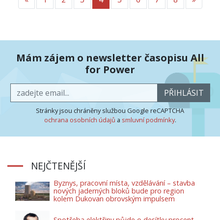
Mám zájem o newsletter časopisu All
for Power
PŘIHLÁSIT
Stránky jsou chráněny službou Google reCAPTCHA
ochrana osobních údajů
a
smluvní podmínky
.
NEJČTENĚJŠÍ
Byznys, pracovní místa, vzdělávání – stavba
nových jaderných bloků bude pro region
kolem Dukovan obrovským impulsem
Spotřeba elektřiny půjde o desítky procent