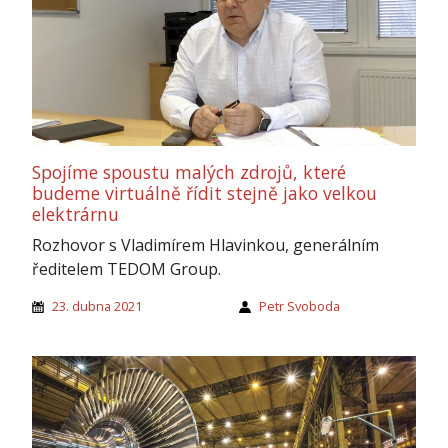
Spojíme spoustu malých zdrojů, které
budeme virtuálně řídit stejně jako velkou
elektrárnu
Rozhovor s Vladimírem Hlavinkou, generálním
ředitelem TEDOM Group.
23. dubna 2021
Petr Svoboda