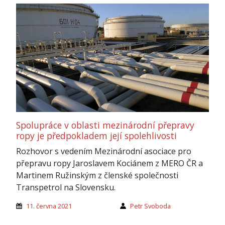
Spolupráce v oblasti mezinárodní přepravy
ropy je předpokladem její spolehlivosti
Rozhovor s vedením Mezinárodní asociace pro
přepravu ropy Jaroslavem Kociánem z MERO ČR a
Martinem Ružinským z členské společnosti
Transpetrol na Slovensku.
11. června 2021
Petr Svoboda