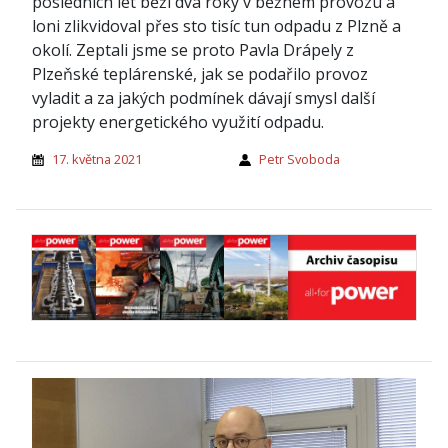
posledních let běží dva roky v běžném provozu a
loni zlikvidoval přes sto tisíc tun odpadu z Plzně a
okolí. Zeptali jsme se proto Pavla Drápely z
Plzeňské teplárenské, jak se podařilo provoz
vyladit a za jakých podmínek dávají smysl další
projekty energetického využití odpadu.
17. května 2021
Petr Svoboda