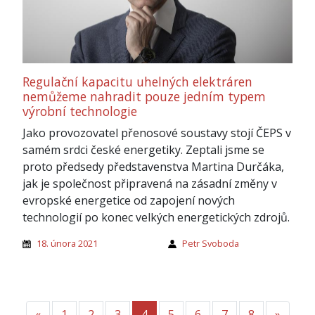
Regulační kapacitu uhelných elektráren
nemůžeme nahradit pouze jedním typem
výrobní technologie
Jako provozovatel přenosové soustavy stojí ČEPS v
samém srdci české energetiky. Zeptali jsme se
proto předsedy představenstva Martina Durčáka,
jak je společnost připravená na zásadní změny v
evropské energetice od zapojení nových
technologií po konec velkých energetických zdrojů.
18. února 2021
Petr Svoboda
«
Předchozí
1
2
3
4
5
6
7
8
»
Další