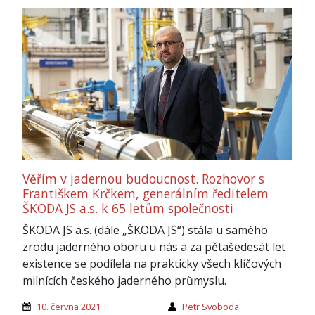
Věřím v jadernou budoucnost. Rozhovor s
Františkem Krčkem, generálním ředitelem
ŠKODA JS a.s. k 65 letům společnosti
ŠKODA JS a.s. (dále „ŠKODA JS“) stála u samého
zrodu jaderného oboru u nás a za pětašedesát let
existence se podílela na prakticky všech klíčových
milnících českého jaderného průmyslu.
10. června 2021
Petr Svoboda