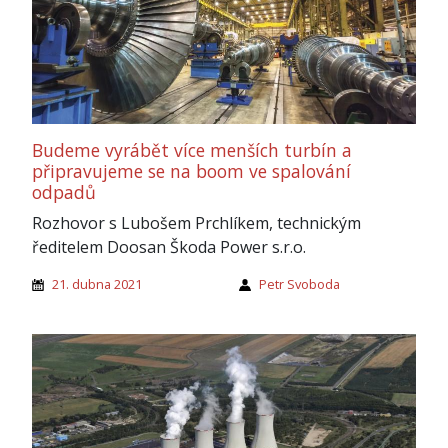
Budeme vyrábět více menších turbín a
připravujeme se na boom ve spalování
odpadů
Rozhovor s Lubošem Prchlíkem, technickým
ředitelem Doosan Škoda Power s.r.o.
21. dubna 2021
Petr Svoboda