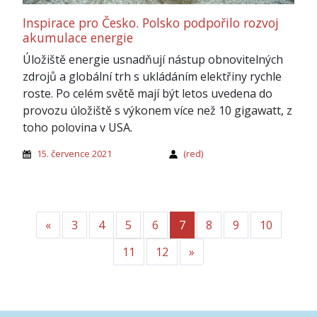
Inspirace pro Česko. Polsko podpořilo rozvoj
akumulace energie
Úložiště energie usnadňují nástup obnovitelných
zdrojů a globální trh s ukládáním elektřiny rychle
roste. Po celém světě mají být letos uvedena do
provozu úložiště s výkonem více než 10 gigawatt, z
toho polovina v USA.
15. července 2021
(red)
«
Předchozí
3
4
5
6
7
8
9
10
11
12
»
Další