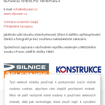
Na Pankráci 1618/30, PSČ 140 00 Praha 4
E-mail:
info@afpower.cz
www.afpower.cz
Ochrana osobních údajů
Předplatné časopisu
Jakékoliv užití obsahu včetně převzetí, šíření či dalšího zpřístupňování
článků a fotografií je bez souhlasu nakladatelství zakázáno.
Společnost zapsaná v obchodním rejstříku vedeným u Městského
soudu v Praze, oddíl B, vložka 14661.
Tyto webové stránky používají k poskytování svých služeb
soubory cookies, abychom vám zlepšili procházení stránek.
ISSN 1802-8535 © 2009 - 2026 AF POWER agency a.s. |
Nastavení
Mezi ně patří nezbytně nutné soubory k používání webových
cookies
stránek, dále pak technologie, které slouží např. k vytváření