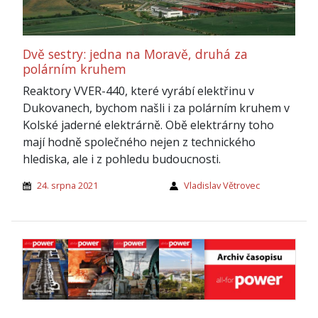
Dvě sestry: jedna na Moravě, druhá za
polárním kruhem
Reaktory VVER-440, které vyrábí elektřinu v
Dukovanech, bychom našli i za polárním kruhem v
Kolské jaderné elektrárně. Obě elektrárny toho
mají hodně společného nejen z technického
hlediska, ale i z pohledu budoucnosti.
24. srpna 2021
Vladislav Větrovec