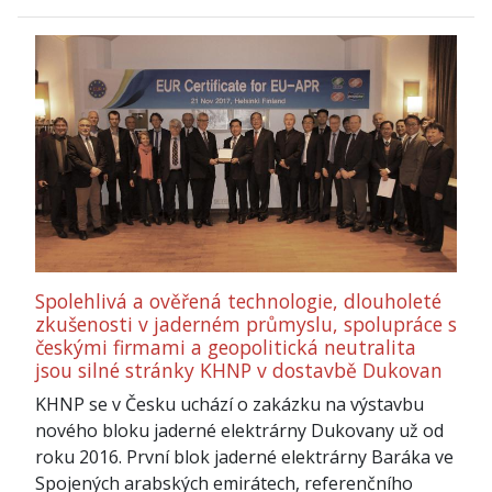
Spolehlivá a ověřená technologie, dlouholeté
zkušenosti v jaderném průmyslu, spolupráce s
českými firmami a geopolitická neutralita
jsou silné stránky KHNP v dostavbě Dukovan
KHNP se v Česku uchází o zakázku na výstavbu
nového bloku jaderné elektrárny Dukovany už od
roku 2016. První blok jaderné elektrárny Baráka ve
Spojených arabských emirátech, referenčního