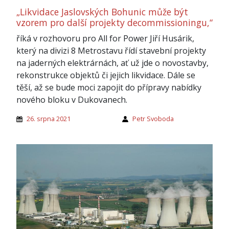
„Likvidace Jaslovských Bohunic může být
vzorem pro další projekty decommissioningu,“
říká v rozhovoru pro All for Power Jiří Husárik,
který na divizi 8 Metrostavu řídí stavební projekty
na jaderných elektrárnách, ať už jde o novostavby,
rekonstrukce objektů či jejich likvidace. Dále se
těší, až se bude moci zapojit do přípravy nabídky
nového bloku v Dukovanech.
26. srpna 2021
Petr Svoboda