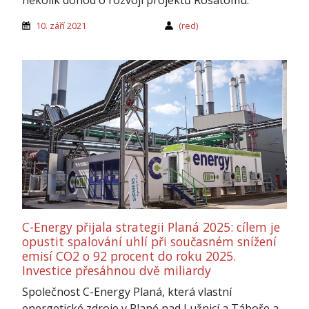
10. září 2021
(red)
C-Energy přijala strategii Planá 2025: cílem je
opustit spalování uhlí při současném snížení
emisí CO2 o 92 procent do roku 2025.
Investice přesáhnou dvě miliardy
Společnost C-Energy Planá, která vlastní
energetické zdroje v Plané nad Lužnicí a Táboře a