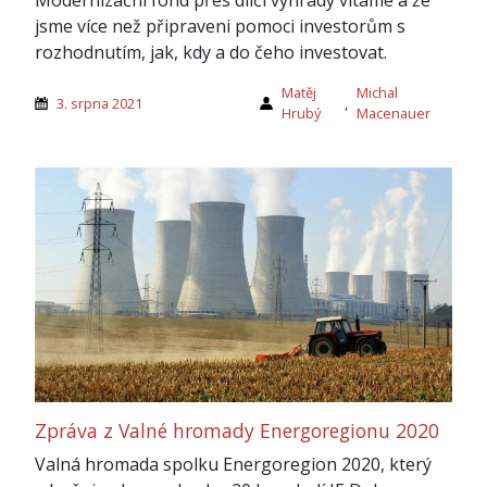
Modernizační fond přes dílčí výhrady vítáme a že
jsme více než připraveni pomoci investorům s
rozhodnutím, jak, kdy a do čeho investovat.
Matěj
Michal
3. srpna 2021
,
Hrubý
Macenauer
Zpráva z Valné hromady Energoregionu 2020
Valná hromada spolku Energoregion 2020, který