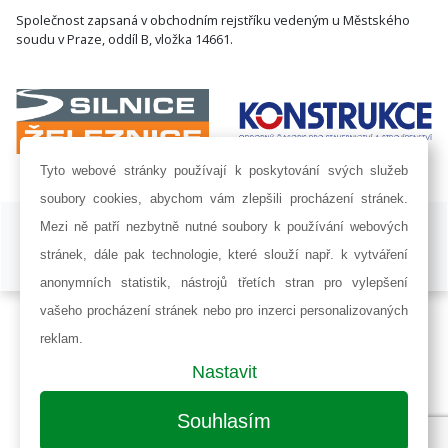
Společnost zapsaná v obchodním rejstříku vedeným u Městského
soudu v Praze, oddíl B, vložka 14661.
Tyto webové stránky používají k poskytování svých služeb
soubory cookies, abychom vám zlepšili procházení stránek.
ISSN 1802-8535 © 2009 - 2026 AF POWER agency a.s. |
Nastavení
Mezi ně patří nezbytně nutné soubory k používání webových
cookies
stránek, dále pak technologie, které slouží např. k vytváření
Developed by:
Railsformers s.r.o.
anonymních statistik, nástrojů třetích stran pro vylepšení
vašeho procházení stránek nebo pro inzerci personalizovaných
reklam.
Nastavit
Souhlasím