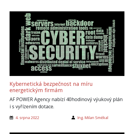
Kybernetická bezpečnost na míru
energetickým firmám
AF POWER Agency nabízí 40hodinový výukový plán
i s vyřízením dotace.
4. srpna 2022
Ing. Milan Smékal