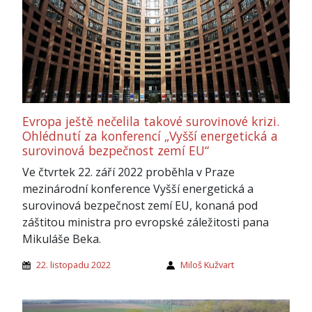
Evropa ještě nečelila takové surovinové krizi.
Ohlédnutí za konferencí „Vyšší energetická a
surovinová bezpečnost zemí EU“
Ve čtvrtek 22. září 2022 proběhla v Praze
mezinárodní konference Vyšší energetická a
surovinová bezpečnost zemí EU, konaná pod
záštitou ministra pro evropské záležitosti pana
Mikuláše Beka.
22. listopadu 2022
Miloš Kužvart