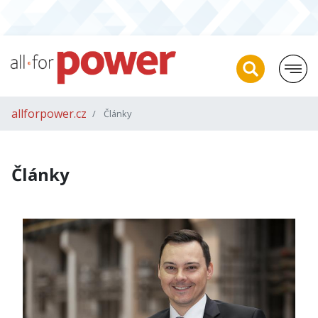
allforpower.cz
Články
Články