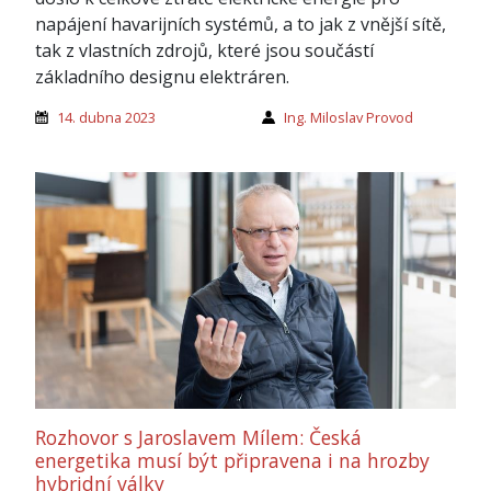
napájení havarijních systémů, a to jak z vnější sítě,
tak z vlastních zdrojů, které jsou součástí
základního designu elektráren.
14. dubna 2023
Ing. Miloslav Provod
Rozhovor s Jaroslavem Mílem: Česká
energetika musí být připravena i na hrozby
hybridní války