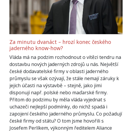
Za minutu dvanáct – hrozí konec českého
jaderného know-how?
Vláda má na podzim rozhodnout o vítězi tendru na
dostavbu nových jaderných zdrojů u nás. Největší
české dodavatelské firmy v oblasti jaderného
průmyslu se však ozývají, že stále nemají záruky k
jejich účasti na výstavbě – stejně, jako jimi
disponují např. polské nebo maďarské firmy.
Přitom do podzimu by měla vláda vyjednat s
uchazeči nejlepší podmínky, do nichž spadá i
zapojení českého jaderného průmyslu. Co požadují
české firmy od státu? O tom jsme hovořili s
Josefem Perlíkem, výkonným ředitelem Aliance