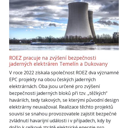
ROEZ pracuje na zvýšení bezpečnosti
jaderných elektráren Temelín a Dukovany
V roce 2022 získala společnost ROEZ dva významné
EPC projekty na obou českých jaderných
elektrárnách. Oba jsou určené pro zvýšení
bezpečnosti jaderných bloků při tzv. „těžkých“
haváriích, tedy takových, se kterými původní design
elektrárny neuvažoval. Realizace těchto projektů
souvisí se snahou provozovatele zajistit bezpečné
zvládnutí havarijní události i v případech, kdy by
došlo k celkové ztrátě elektrické energie pro