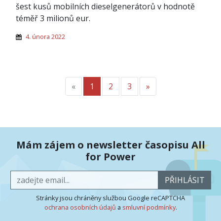
šest kusů
mobilních dieselgenerátorů v hodnotě
téměř 3 milionů eur.
4. února 2022
«
Předchozí
1
2
3
»
Další
Mám zájem o newsletter časopisu All
for Power
PŘIHLÁSIT
Stránky jsou chráněny službou Google reCAPTCHA
ochrana osobních údajů
a
smluvní podmínky
.