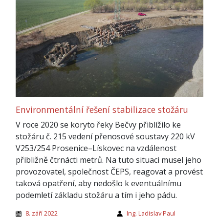
Environmentální řešení stabilizace stožáru
V roce 2020 se koryto řeky Bečvy přiblížilo ke
stožáru č. 215 vedení přenosové soustavy 220 kV
V253/254 Prosenice–Lískovec na vzdálenost
přibližně čtrnácti metrů. Na tuto situaci musel jeho
provozovatel, společnost ČEPS, reagovat a provést
taková opatření, aby nedošlo k eventuálnímu
podemletí základu stožáru a tím i jeho pádu.
8. září 2022
Ing. Ladislav Paul