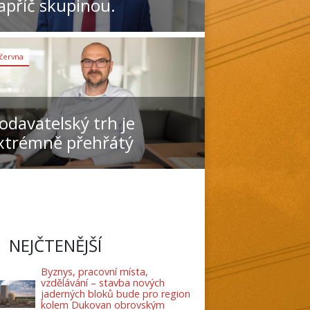
apříč skupinou.
 června
odavatelský trh je
xtrémně přehřátý
NEJČTENĚJŠÍ
Byznys, pracovní místa,
vzdělávání – stavba nových
jaderných bloků bude pro region
kolem Dukovan obrovským