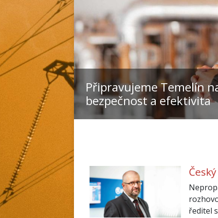
Připravujeme Temelín na
bezpečnost a efektivita
Český
Nepropa
rozhovo
ředitel 