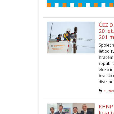
ČEZ Di
20 let
201 m
Společn
let od 
hráčem v
republic
elektři
investic
distribu
31. bře
KHNP 
lokal