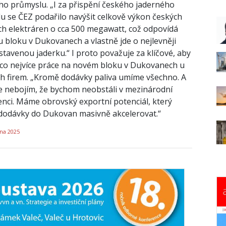
ho průmyslu. „I za přispění českého jaderného
u se ČEZ podařilo navýšit celkově výkon českých
ch elektráren o cca 500 megawatt, což odpovídá
 bloku v Dukovanech a vlastně jde o nejlevněji
stavenou jaderku.“ I proto považuje za klíčové, aby
 co nejvíce práce na novém bloku v Dukovanech u
h firem. „Kromě dodávky paliva umíme všechno. A
e nebojím, že bychom neobstáli v mezinárodní
nci. Máme obrovský exportní potenciál, který
odávky do Dukovan masivně akcelerovat.“
tna 2025