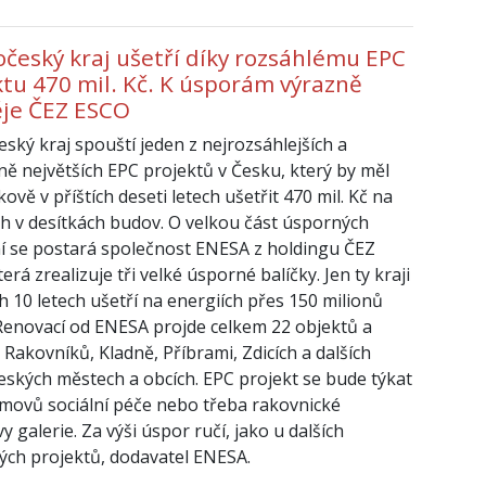
očeský kraj ušetří díky rozsáhlému EPC
ktu 470 mil. Kč. K úsporám výrazně
ěje ČEZ ESCO
eský kraj spouští jeden z nejrozsáhlejších a
čně největších EPC projektů v Česku, který by měl
lkově v příštích deseti letech ušetřit 470 mil. Kč na
ch v desítkách budov. O velkou část úsporných
í se postará společnost ENESA z holdingu ČEZ
erá zrealizuje tři velké úsporné balíčky. Jen ty kraji
ch 10 letech ušetří na energiích přes 150 milionů
Renovací od ENESA projde celkem 22 objektů a
 Rakovníků, Kladně, Příbrami, Zdicích a dalších
eských městech a obcích. EPC projekt se bude týkat
omovů sociální péče nebo třeba rakovnické
 galerie. Za výši úspor ručí, jako u dalších
ch projektů, dodavatel ENESA.