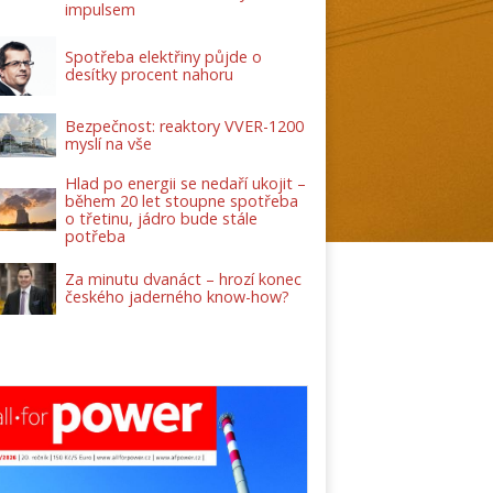
impulsem
Spotřeba elektřiny půjde o
desítky procent nahoru
Bezpečnost: reaktory VVER-1200
myslí na vše
Hlad po energii se nedaří ukojit –
během 20 let stoupne spotřeba
o třetinu, jádro bude stále
potřeba
Za minutu dvanáct – hrozí konec
českého jaderného know-how?