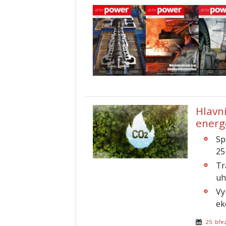
Hlavn
energ
Sp
25
Tr
uh
Vy
ek
25. bře