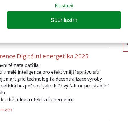
nergo startup Delta Green zprovoznil platformu,
Nastavit
možňuje domácnostem zapojit se do služeb
é rovnováhy (SVR). Domácnosti podle potřeb sítě
Souhlasím
ých časových intervalech dodávají nebo odebírají
u, což jim může výrazně snížit náklady na energie.
zna 2025
rence Digitální energetika 2025
vní témata patřila:
í umělé inteligence pro efektivnější správu sítí
j smart grid technologií a decentralizace výroby
netická bezpečnost jako klíčový faktor pro stabilní
iku
k udržitelné a efektivní energetice
zna 2025