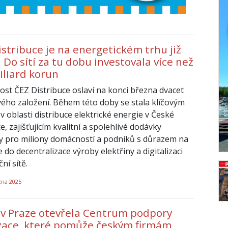
stribuce je na energetickém trhu již
. Do sítí za tu dobu investovala více než
iliard korun
ost ČEZ Distribuce oslaví na konci března dvacet
svého založení. Během této doby se stala klíčovým
 oblasti distribuce elektrické energie v České
e, zajišťujícím kvalitní a spolehlivé dodávky
ny pro miliony domácností a podniků s důrazem na
e do decentralizace výroby elektřiny a digitalizaci
ční sítě.
zna 2025
v Praze otevřela Centrum podpory
izace, které pomůže českým firmám