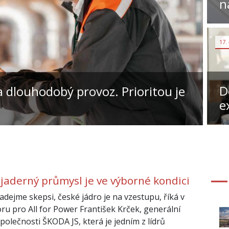
n
17.
D
 dlouhodobý provoz. Prioritou je
e
 jaderný průmysl je ve výborné kondici
dejme skepsi, české jádro je na vzestupu, říká v
ru pro All for Power František Krček, generální
společnosti ŠKODA JS, která je jedním z lídrů