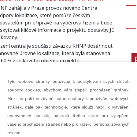
NP zahájila v Praze provoz nového Centra
dpory lokalizace, které pomůže českým
davatelům při přípravě na výběrová řízení a bude
skytovat klíčové informace o projektu dostavby JE
kovany.
ízení centra je součástí závazku KHNP dosáhnout
ánované úrovně lokalizace, která byla stanovena
 60 % z celkového objemu projektu.
dobná podpůrná centra zřídí i společnosti Daewoo
C a Doosan Enerbility, které patří k
Tyto webové stránky používají k poskytování svých služeb
jvýznamnějším konstrukčním partnerům KHNP v
soubory cookies, abychom vám zlepšili procházení stránek.
mci dostavby JE Dukovany.
Mezi ně patří nezbytně nutné soubory k používání webových
zna 2025
stránek, dále pak technologie, které slouží např. k vytváření
anonymních statistik, nástrojů třetích stran pro vylepšení
 domácnosti začaly poprvé vydělávat
vašeho procházení stránek nebo pro inzerci personalizovaných
skytování služeb výkonové rovnováhy
reklam.