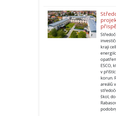
Střed
proje
přisp
Středoč
investi
kraji ce
energií
opatřen
ESCO, kt
v příští
korun. 
areálů v
středoč
škol, d
Rabasovy
podobný