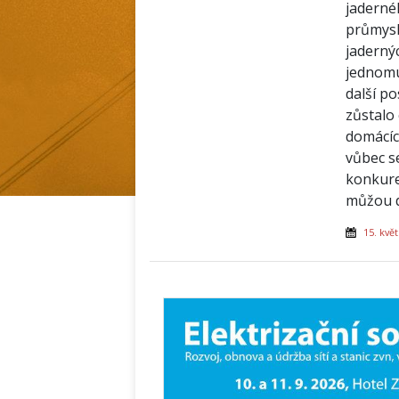
jaderné
průmysl
jaderný
jednomu
další po
zůstalo
domácíc
vůbec s
konkure
můžou d
15. kvě