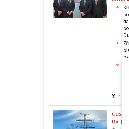
KH
po
do
po
Du
Zř
pl
na
Po
E&
ne
rá
31. bře
České
na po