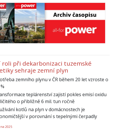
í roli při dekarbonizaci tuzemské
etiky sehraje zemní plyn
otřeba zemního plynu v ČR během 20 let vzroste o
 %
ansformace teplárenství zajistí pokles emisí oxidu
ličitého o přibližně 6 mil. tun ročně
užívání kotlů na plyn v domácnostech je
onomičtější v porovnání s tepelnými čerpadly
zna 2025