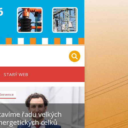
STARÝ WEB
 července
tavíme řadu velkých
nergetických celků