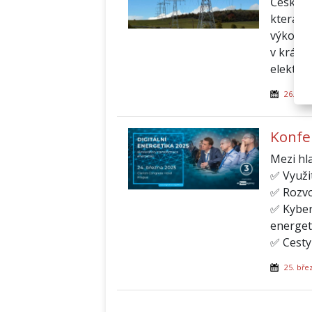
Český e
která u
výkonov
v krátk
elektřin
26. bře
Konfe
Mezi hla
✅ Využit
✅ Rozvo
✅ Kyber
energet
✅ Cesty 
25. bře