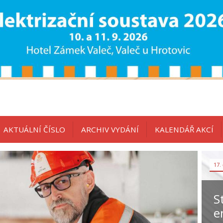
AKTUÁLNÍ ČÍSLO
ARCHIV VYDÁNÍ
KALENDÁŘ AKCÍ
17.
S
e