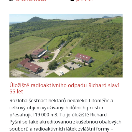
Úložiště radioaktivního odpadu Richard slaví
55 let
Rozloha šestnáct hektarů nedaleko Litoměřic a
celkový objem využívaných důlních prostor
přesahující 19 000 m3. To je úložiště Richard.
Pyšní se také akreditovanou zkušebnou obalových
souborů a radioaktivních látek zvláštní formy –