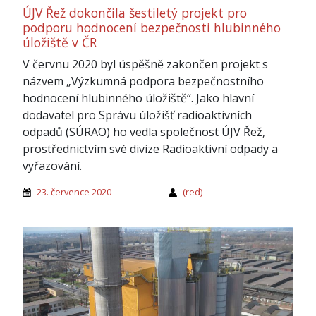
ÚJV Řež dokončila šestiletý projekt pro
podporu hodnocení bezpečnosti hlubinného
úložiště v ČR
V červnu 2020 byl úspěšně zakončen projekt s
názvem „Výzkumná podpora bezpečnostního
hodnocení hlubinného úložiště“. Jako hlavní
dodavatel pro Správu úložišť radioaktivních
odpadů (SÚRAO) ho vedla společnost ÚJV Řež,
prostřednictvím své divize Radioaktivní odpady a
vyřazování.
23. července 2020
(red)