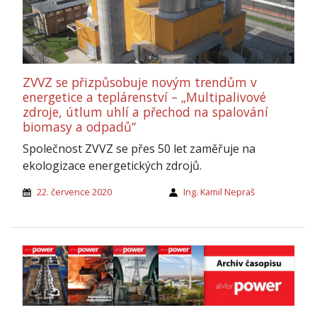
ZVVZ se přizpůsobuje novým trendům v
energetice a teplárenství – „Multipalivové
zdroje, útlum uhlí a přechod na spalování
biomasy a odpadů“
Společnost ZVVZ se přes 50 let zaměřuje na
ekologizace energetických zdrojů.
22. července 2020
Ing. Kamil Nepraš