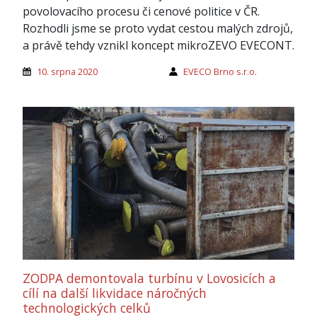
povolovacího procesu či cenové politice v ČR.
Rozhodli jsme se proto vydat cestou malých zdrojů,
a právě tehdy vznikl koncept mikroZEVO EVECONT.
10. srpna 2020
EVECO Brno s.r.o.
ZODPA demontovala turbínu v Lovosicích a
cílí na další likvidace náročných
technologických celků