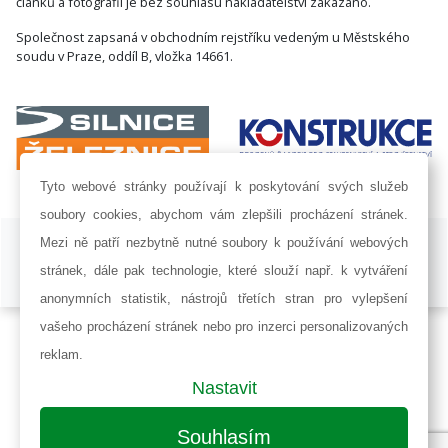
článků a fotografií je bez souhlasu nakladatelství zakázáno.
Společnost zapsaná v obchodním rejstříku vedeným u Městského
soudu v Praze, oddíl B, vložka 14661.
Tyto webové stránky používají k poskytování svých služeb
soubory cookies, abychom vám zlepšili procházení stránek.
ISSN 1802-8535 © 2009 - 2026 AF POWER agency a.s. |
Nastavení
Mezi ně patří nezbytně nutné soubory k používání webových
cookies
stránek, dále pak technologie, které slouží např. k vytváření
Developed by:
Railsformers s.r.o.
anonymních statistik, nástrojů třetích stran pro vylepšení
vašeho procházení stránek nebo pro inzerci personalizovaných
reklam.
Nastavit
Souhlasím