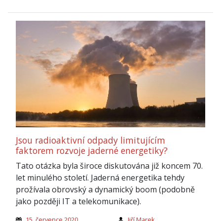
Jsou radioaktivní odpady limitujícím
faktorem rozvoje jaderné energetiky?
Tato otázka byla široce diskutována již koncem 70.
let minulého století. Jaderná energetika tehdy
prožívala obrovský a dynamický boom (podobně
jako později IT a telekomunikace).
15. července 2020
Jiří Marek