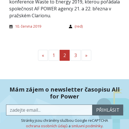
konference Waste to Energy 2019, kterou pořádala
společnost AF POWER agency 21. a 22. března v
pražském Clarionu.
10. června 2019
(red)
«
Předchozí
1
2
3
»
Další
Mám zájem o newsletter časopisu All
for Power
PŘIHLÁSIT
Stránky jsou chráněny službou Google reCAPTCHA
ochrana osobních údajů
a
smluvní podmínky
.