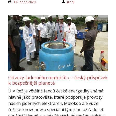
17. ledna 2020
(red)
Odvozy jaderného materiálu – český příspěvek
k bezpečnější planetě
ÚJV Řež je většině fandů české energetiky známá
hlavně jako pracoviště, které podporuje provozy
našich jaderných elektráren. Málokdo ale ví, že
řežské know-how a speciální tým jsou už řadu let
součástí i jedné z celosvětových bezpečnostních a