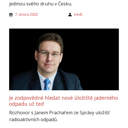
jedinou svého druhu v Česku.
7. února 2020
(red)
Je zodpovědné hledat nové úložiště jaderného
odpadu už teď
Rozhovor s Janem Prachařem ze Správy uložišť
radioaktivních odpadů.