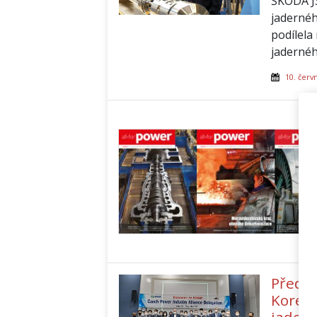
ŠKODA JS
jadernéh
podílela
jaderné
10. červ
Předst
Koreji