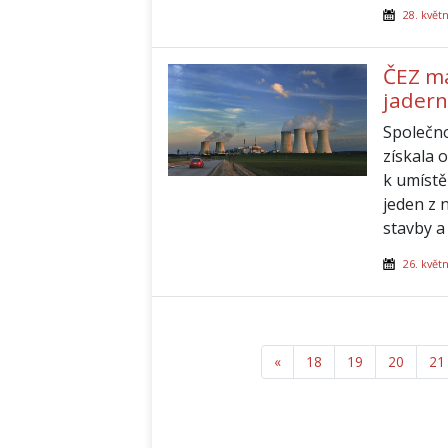
28. květ
ČEZ má
jadern
Společno
získala 
k umístě
jeden z 
stavby a
26. květ
«
Předchozí
18
19
20
21