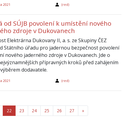
na 2021
(red)
 od SÚJB povolení k umístění nového
ého zdroje v Dukovanech
st Elektrárna Dukovany II, a. s. ze Skupiny ČEZ
od Státního úřadu pro jadernou bezpečnost povolení
ní nového jaderného zdroje v Dukovanech. Jde o
nejvýznamnějších přípravných kroků před zahájením
 výběrem dodavatele.
na 2021
(red)
22
23
24
25
26
27
»
Další