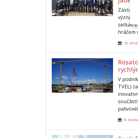
jadern
Zástupci
významné
setkali 
hráčem v
10. červ
Rosato
rychl
V podnik
TVEL) za
inovativ
součástí
palivovéh
8. červn