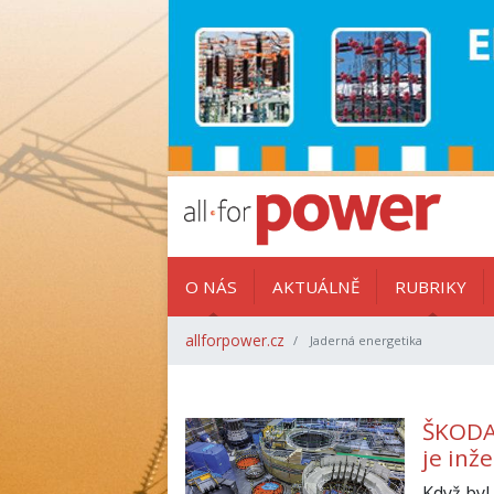
O NÁS
AKTUÁLNĚ
RUBRIKY
allforpower.cz
Jaderná energetika
ŠKODA 
je inž
Když byl