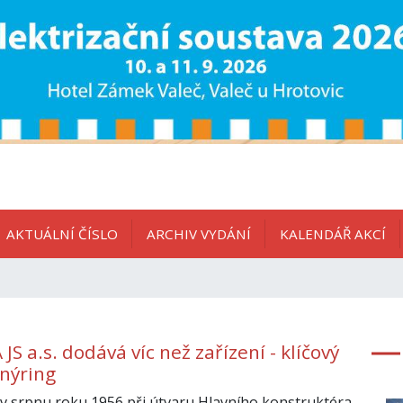
AKTUÁLNÍ ČÍSLO
ARCHIV VYDÁNÍ
KALENDÁŘ AKCÍ
JS a.s. dodává víc než zařízení - klíčový
enýring
 v srpnu roku 1956 při útvaru Hlavního konstruktéra