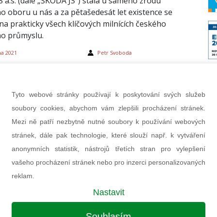
 a.s. (dále „ŠKODA JS“) stála u samého zrodu
o oboru u nás a za pětašedesát let existence se
 na prakticky všech klíčových milnících českého
ho průmyslu.
na 2021
Petr Svoboda
Tyto webové stránky používají k poskytování svých služeb
soubory cookies, abychom vám zlepšili procházení stránek.
Mezi ně patří nezbytně nutné soubory k používání webových
stránek, dále pak technologie, které slouží např. k vytváření
anonymních statistik, nástrojů třetích stran pro vylepšení
vašeho procházení stránek nebo pro inzerci personalizovaných
reklam.
avitelé českého průmyslu jednali v Jižní
Nastavit
 o možné spolupráci na dostavbě
Souhlasím