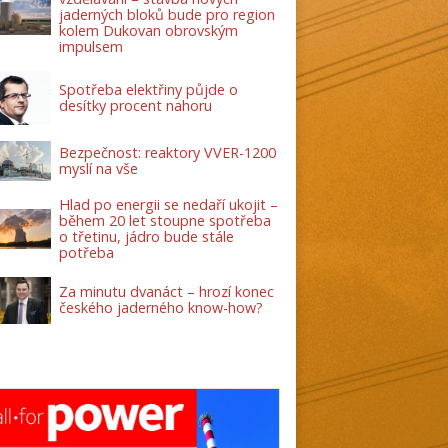
jaderných bloků bude pro region
kolem Dukovan obrovským
impulsem
Spotřeba elektřiny půjde o
desítky procent nahoru
Bezpečnost: reaktory VVER-1200
myslí na vše
Hlad po energii se nedaří ukojit –
během 20 let stoupne spotřeba
o třetinu, jádro bude stále
potřeba
Za minutu dvanáct – hrozí konec
českého jaderného know-how?