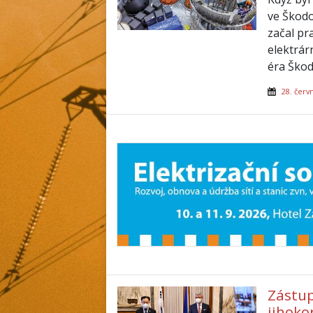
ve Škodo
začal pr
elektrár
éra Škod
28. červ
Zástup
jihoko