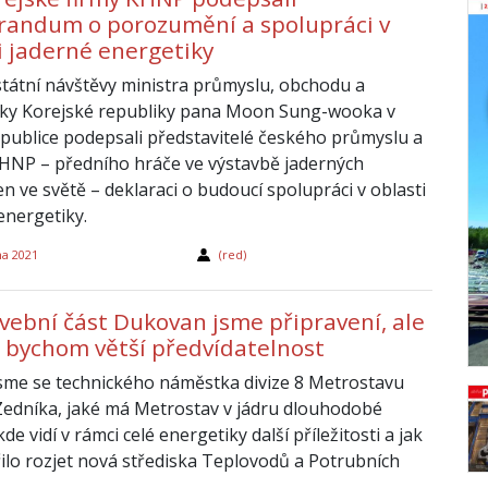
andum o porozumění a spolupráci v
i jaderné energetiky
státní návštěvy ministra průmyslu, obchodu a
iky Korejské republiky pana Moon Sung-wooka v
publice podepsali představitelé českého průmyslu a
HNP – předního hráče ve výstavbě jaderných
en ve světě – deklaraci o budoucí spolupráci v oblasti
energetiky.
na 2021
(red)
vební část Dukovan jsme připravení, ale
i bychom větší předvídatelnost
jsme se technického náměstka divize 8 Metrostavu
edníka, jaké má Metrostav v jádru dlouhodobé
de vidí v rámci celé energetiky další příležitosti a jak
ilo rozjet nová střediska Teplovodů a Potrubních