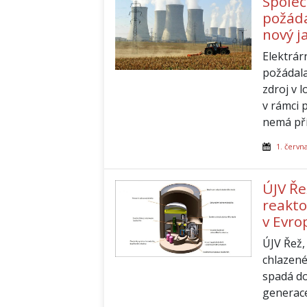
Společ
požáda
nový j
Elektrár
požádala
zdroj v 
v rámci 
nemá pří
1. červn
ÚJV Ře
reakto
v Evro
ÚJV Řež,
chlazen
spadá do
generace