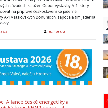
vých závodech založen Odbor výstavby A-1, který
acovat na přípravě československé jaderné
ny A-1 v Jaslovských Bohunicích, započala tím jaderná
ovky.
na 2021
Ing. Petr Kryl
ci Aliance české energetiky a
rejské firmy KHNP podepsali