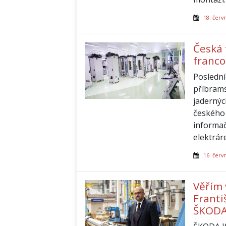
18. červ
Česká 
franco
Poslední
příbrams
jadernýc
českého 
informač
elektráre
16. červ
Věřím 
Franti
ŠKODA 