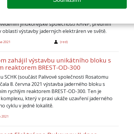
ých bloků v ČR
 Aliance české energetiky (CPIA), která sdružuje
 české dodavatele do energetiky, se koncem května
s vedením jihokorejské společnosti KHNP, předním
 oblasti výstavby jaderných elektráren ve světě.
na 2021
(red)
m zahájil výstavbu unikátního bloku s
ým reaktorem BREST-OD-300
u SCHK (součást Palivové společnosti Rosatomu
čala 8. června 2021 výstavba jaderného bloku s
ním rychlým reaktorem BREST-OD-300. Ten je
 komplexu, který v praxi ukáže uzavření jaderného
o cyklu v jedné lokalitě.
a 2021