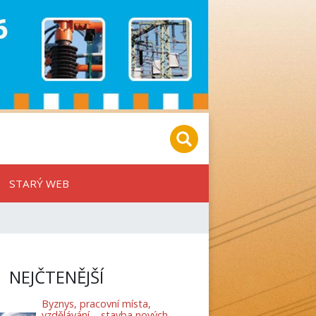
STARÝ WEB
NEJČTENĚJŠÍ
Byznys, pracovní místa,
vzdělávání – stavba nových