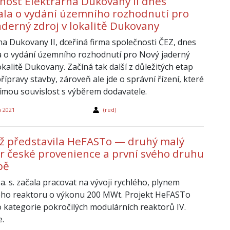
nost Elektrárna Dukovany II dnes
la o vydání územního rozhodnutí pro
aderný zdroj v lokalitě Dukovany
na Dukovany II, dceřiná firma společnosti ČEZ, dnes
 o vydání územního rozhodnutí pro Nový jaderný
lokalitě Dukovany. Začíná tak další z důležitých etap
přípravy stavby, zároveň ale jde o správní řízení, které
mou souvislost s výběrem dodavatele.
a 2021
(red)
ž představila HeFASTo — druhý malý
r české provenience a první svého druhu
pě
 a. s. začala pracovat na vývoji rychlého, plynem
ého reaktoru o výkonu 200 MWt. Projekt HeFASTo
 kategorie pokročilých modulárních reaktorů IV.
.