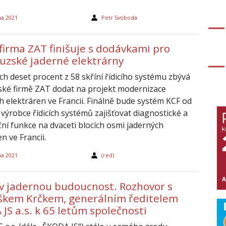
na 2021
Petr Svoboda
firma ZAT finišuje s dodávkami pro
uzské jaderné elektrárny
ch deset procent z 58 skříní řídicího systému zbývá
ké firmě ZAT dodat na projekt modernizace
h elektráren ve Francii. Finálně bude systém KCF od
výrobce řídicích systémů zajišťovat diagnostické a
ní funkce na dvaceti blocích osmi jaderných
n ve Francii.
na 2021
(red)
v jadernou budoucnost. Rozhovor s
škem Krčkem, generálním ředitelem
JS a.s. k 65 letům společnosti