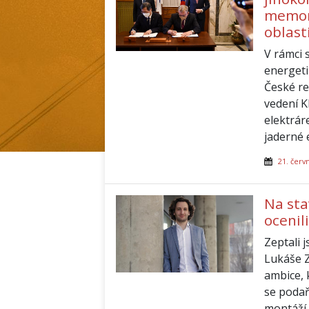
memor
oblast
V rámci 
energet
České re
vedení K
elektrár
jaderné 
21. červ
Na sta
ocenil
Zeptali 
Lukáše Z
ambice, k
se podař
montáží.